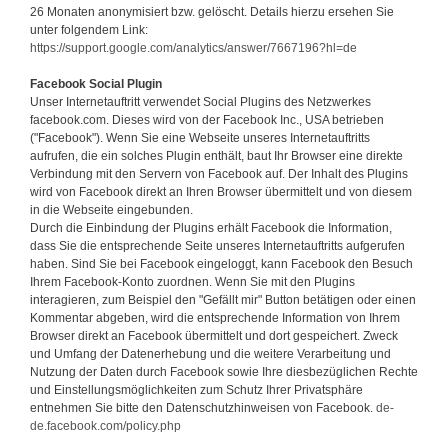
26 Monaten anonymisiert bzw. gelöscht. Details hierzu ersehen Sie
unter folgendem Link:
https://support.google.com/analytics/answer/7667196?hl=de
Facebook Social Plugin
Unser Internetauftritt verwendet Social Plugins des Netzwerkes
facebook.com. Dieses wird von der Facebook Inc., USA betrieben
("Facebook"). Wenn Sie eine Webseite unseres Internetauftritts
aufrufen, die ein solches Plugin enthält, baut Ihr Browser eine direkte
Verbindung mit den Servern von Facebook auf. Der Inhalt des Plugins
wird von Facebook direkt an Ihren Browser übermittelt und von diesem
in die Webseite eingebunden.
Durch die Einbindung der Plugins erhält Facebook die Information,
dass Sie die entsprechende Seite unseres Internetauftritts aufgerufen
haben. Sind Sie bei Facebook eingeloggt, kann Facebook den Besuch
Ihrem Facebook-Konto zuordnen. Wenn Sie mit den Plugins
interagieren, zum Beispiel den "Gefällt mir" Button betätigen oder einen
Kommentar abgeben, wird die entsprechende Information von Ihrem
Browser direkt an Facebook übermittelt und dort gespeichert. Zweck
und Umfang der Datenerhebung und die weitere Verarbeitung und
Nutzung der Daten durch Facebook sowie Ihre diesbezüglichen Rechte
und Einstellungsmöglichkeiten zum Schutz Ihrer Privatsphäre
entnehmen Sie bitte den Datenschutzhinweisen von Facebook.
de-
de.facebook.com/policy.php